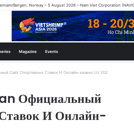
gazine July/August 2026 Edition
heries
Magazine
Events
ьный Сайт Спортивных Ставок И Онлайн-казино Uz 202
tan Официальный
Ставок И Онлайн-