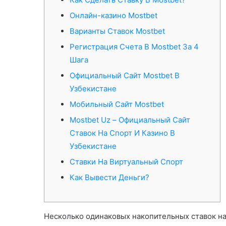
Онлайн-казино Mostbet
Варианты Ставок Mostbet
Регистрация Счета В Mostbet За 4
Шага
Официальный Сайт Mostbet В
Узбекистане
Мобильный Сайт Mostbet
Mostbet Uz – Официальный Сайт
Ставок На Спорт И Казино В
Узбекистане
Ставки На Виртуальный Спорт
Как Вывести Деньги?
Несколько одинаковых накопительных ставок н