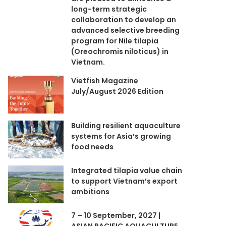
long-term strategic
collaboration to develop an
advanced selective breeding
program for Nile tilapia
(Oreochromis niloticus) in
Vietnam.
Vietfish Magazine
July/August 2026 Edition
Building resilient aquaculture
systems for Asia’s growing
food needs
Integrated tilapia value chain
to support Vietnam’s export
ambitions
7 – 10 September, 2027 |