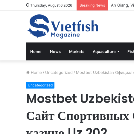
Vietfish Ma
Thursday, August 6 2026
Breaking News
Home
News
Markets
Aquaculture
Fis
Home
/
Uncategorized
/
Mostbet Uzbekistan Официал
Uncategorized
Mostbet Uzbekis
Сайт Спортивных 
казино Uz 202