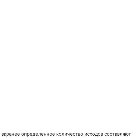
а заранее определенное количество исходов составляют