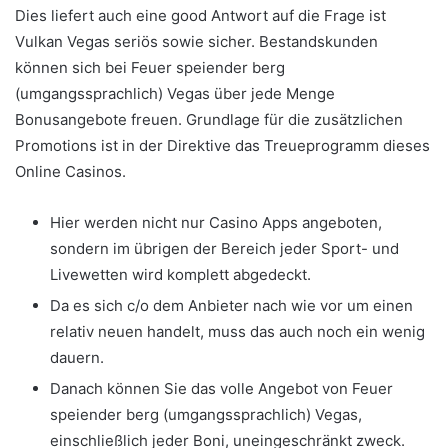
Dies liefert auch eine good Antwort auf die Frage ist
Vulkan Vegas seriös sowie sicher. Bestandskunden
können sich bei Feuer speiender berg
(umgangssprachlich) Vegas über jede Menge
Bonusangebote freuen. Grundlage für die zusätzlichen
Promotions ist in der Direktive das Treueprogramm dieses
Online Casinos.
Hier werden nicht nur Casino Apps angeboten,
sondern im übrigen der Bereich jeder Sport- und
Livewetten wird komplett abgedeckt.
Da es sich c/o dem Anbieter nach wie vor um einen
relativ neuen handelt, muss das auch noch ein wenig
dauern.
Danach können Sie das volle Angebot von Feuer
speiender berg (umgangssprachlich) Vegas,
einschließlich jeder Boni, uneingeschränkt zweck.