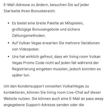
E-Mail-Adresse zu ändern, besuchen Sie auf jeder
Startseite Ihren Bonusbereich.
Es bietet eine breite Palette an Mitspielen,
großzügige Bonusangebote und sichere
Zahlungsmethoden.
Auf Vulkan Vegas erwarten Sie mehrere Variationen
von Videopoker.
Uns hat wirklich gefreut, dass wir living room Vulkan
Vegas Promo Code nicht auf jeden fall während der
Registrierung eingeben mussten, jedoch konnten es
später tun.
Um den Kundensupport vonseiten VulkanVegas zu
kontaktieren, können Sie living room Live-Chat auf dieser
Website nutzen. Sie können auch eine E-Mail an pass away
angegebene Support-Adresse senden oder die