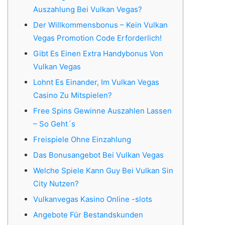
Auszahlung Bei Vulkan Vegas?
Der Willkommensbonus – Kein Vulkan
Vegas Promotion Code Erforderlich!
Gibt Es Einen Extra Handybonus Von
Vulkan Vegas
Lohnt Es Einander, Im Vulkan Vegas
Casino Zu Mitspielen?
Free Spins Gewinne Auszahlen Lassen
– So Geht´s
Freispiele Ohne Einzahlung
Das Bonusangebot Bei Vulkan Vegas
Welche Spiele Kann Guy Bei Vulkan Sin
City Nutzen?
Vulkanvegas Kasino Online -slots
Angebote Für Bestandskunden