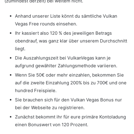
(zumindest derzeit) bei weitem nicht.
Anhand unserer Liste könnt du sämtliche Vulkan
Vegas Free rounds einsehen.
Ihr kassiert also 120 % des jeweiligen Betrags
obendrauf, was ganz klar über unserem Durchschnitt
liegt.
Die Auszahlungszeit bei VulkanVegas kann je
aufgrund gewählter Zahlungsmethode variieren.
Wenn Sie 50€ oder mehr einzahlen, bekommen Sie
auf die zweite Einzahlung 200% bis zu 700€ und one
hundred Freispiele.
Sie brauchen sich für den Vulkan Vegas Bonus nur
bei der Webseite zu registrieren.
Zunächst bekommt ihr für eure primäre Kontoladung
einen Bonuswert von 120 Prozent.