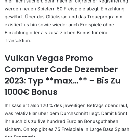
hier nicht suchen, denn nach erfolgreicher Registrierung
werden neuen Spielern 50 Freispiele abzgl. Einzahlung
gewährt. Über das Glücksrad und das Treueprogramm
existiert es hin sowie wieder auch Freispiele ohne
Einzahlung oder als zusätzlichen Bonus für eine
Transaktion.
Vulkan Vegas Promo
Computer Code Dezember
2023: Typ **max…** – Bis Zu
1000€ Bonus
Ihr kassiert also 120 % des jeweiligen Betrags obendrauf,
was relativ klar über dem Durchschnitt liegt. Damit könnt
ihr euch bis zu five hundred Euro an Bonusguthaben
sichern. On top gibt es 75 Freispiele in Large Bass Splash