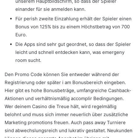
unserem Hauptbildschirm, so dass der Spieler
einander für sie anmelden kann.
Für perish zweite Einzahlung erhält der Spieler einen
Bonus von 125% bis zu einem Höchstbetrag von 700
Euro.
Die Apps sind sehr gut geordnet, so dass der Spieler
leicht und schnell entdecken kann, was emergeny
room sucht.
Den Promo Code können Sie entweder während der
Registrierung oder später i am Bonusbereich eingeben.
Hier gibt es hohe Bonusbeträge, umfangreiche Cashback-
Aktionen und verhältnismäßig accomplir Bedingungen.
Wer deinem Casino die Treue hält, wird regelmäßig
belohnt und muss sich immer neuerlich über zusätzliche
Marketing promotions freuen. Auch pass away Turniere
sind abwechslungsreich und lukrativ gestaltet. Neukunden