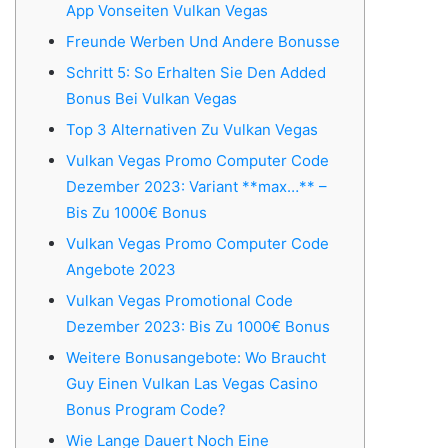
App Vonseiten Vulkan Vegas
Freunde Werben Und Andere Bonusse
Schritt 5: So Erhalten Sie Den Added
Bonus Bei Vulkan Vegas
Top 3 Alternativen Zu Vulkan Vegas
Vulkan Vegas Promo Computer Code
Dezember 2023: Variant **max…** –
Bis Zu 1000€ Bonus
Vulkan Vegas Promo Computer Code
Angebote 2023
Vulkan Vegas Promotional Code
Dezember 2023: Bis Zu 1000€ Bonus
Weitere Bonusangebote: Wo Braucht
Guy Einen Vulkan Las Vegas Casino
Bonus Program Code?
Wie Lange Dauert Noch Eine