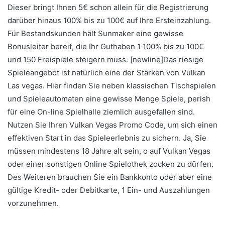
Dieser bringt Ihnen 5€ schon allein für die Registrierung
darüber hinaus 100% bis zu 100€ auf Ihre Ersteinzahlung.
Für Bestandskunden hält Sunmaker eine gewisse
Bonusleiter bereit, die Ihr Guthaben 1 100% bis zu 100€
und 150 Freispiele steigern muss. [newline]Das riesige
Spieleangebot ist natürlich eine der Stärken von Vulkan
Las vegas. Hier finden Sie neben klassischen Tischspielen
und Spieleautomaten eine gewisse Menge Spiele, perish
für eine On-line Spielhalle ziemlich ausgefallen sind.
Nutzen Sie Ihren Vulkan Vegas Promo Code, um sich einen
effektiven Start in das Spieleerlebnis zu sichern. Ja, Sie
müssen mindestens 18 Jahre alt sein, o auf Vulkan Vegas
oder einer sonstigen Online Spielothek zocken zu dürfen.
Des Weiteren brauchen Sie ein Bankkonto oder aber eine
gültige Kredit- oder Debitkarte, 1 Ein- und Auszahlungen
vorzunehmen.