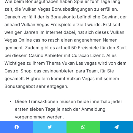
Wie beim Bonusguthaben haben Spieler fünf Tage lang
zeit, die Vulkan Vegas Bonusbedingungen zu erfüllen.
Danach verfällt der is Bonuskonto befindliche Gewinn, der
anhand Vulkan Vegas Freispiele erzielt wurde. Erst seit
wenigen Jahren im Internet dabei, hat sich dieses Vulkan
Vegas Online casino rasch einen angenehmen Namen
gemacht. Zudem gibt es aktuell 50 Freispiele für den Start
bei diesem Casino Anbieter mit Curacao Lizenz. Alles
Wichtiges zu ihrem Thema Vukan Las vegas wird von dem
Gastro-Shop, das casinoanbieter. para Team, für Sie
gesamelt. Highrollern kommt Vulkan Vegas mit seinem
Bonusangebot sehr entgegen.
Diese Transaktionen müssen beide innerhalb jeder
ersten sieben Tage je nach der Anmeldung
vorgenommen werden.
Die Software program passt sich nicht aufgefordert
Facebook
Twitter
WhatsApp
Telegram